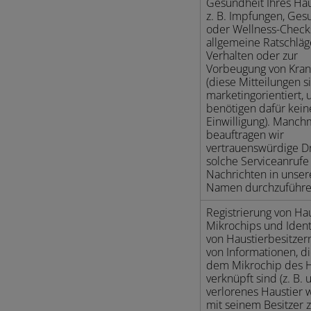
Gesundheit Ihres Hau
z. B. Impfungen, Ges
oder Wellness-Check
allgemeine Ratschlä
Verhalten oder zur
Vorbeugung von Kran
(diese Mitteilungen s
marketingorientiert, 
benötigen dafür kein
Einwilligung). Manch
beauftragen wir
vertrauenswürdige Dr
solche Serviceanrufe
Nachrichten in unse
Namen durchzuführe
Registrierung von Hau
Mikrochips und Ident
von Haustierbesitze
von Informationen, di
dem Mikrochip des H
verknüpft sind (z. B. 
verlorenes Haustier 
mit seinem Besitzer 