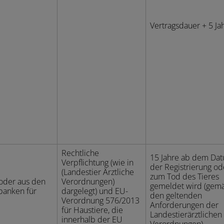
Vertragsdauer + 5 Ja
Rechtliche
15 Jahre ab dem Da
Verpflichtung (wie in
der Registrierung od
(Landestier Ärztliche
zum Tod des Tieres
 oder aus den
Verordnungen)
gemeldet wird (gem
banken für
dargelegt) und EU-
den geltenden
Verordnung 576/2013
Anforderungen der
für Haustiere, die
Landestierärztlichen
innerhalb der EU