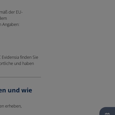
emäß der EU-
 dem
n Angaben:
 Evidensia finden Sie
ortliche und haben
en und wie
ten erheben,