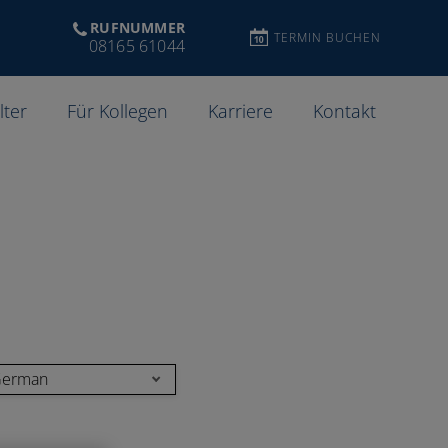
RUFNUMMER
TERMIN BUCHEN
08165 61044
lter
Für Kollegen
Karriere
Kontakt
erman