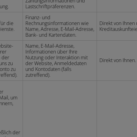
Zahlungsinformationen und
ung.
Lastschriftpräferenzen.
Finanz- und
für die
Rechnungsinformationen wie
Direkt von Ihnen
ienste.
Name, Adresse, E-Mail-Adresse,
Kreditauskunftei
Bank- und Kartendaten.
bsite-
Name, E-Mail-Adresse,
rer
Informationen über Ihre
h der
Nutzung oder Interaktion mit
Direkt von Ihnen.
 uns zu
der Website, Anmeldedaten
Konto zu
und Kontodaten (falls
reffend).
zutreffend).
er
Mail, um
nnern,
eßlich der