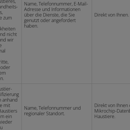
stieres,
Name, Telefonnummer, E-Mail-
undheits-
Adresse und Informationen
s,
über die Dienste, die Sie
Direkt von Ihnen.
ge zum
genutzt oder angefordert
haben.
kheiten
ind nicht
und wir
e
mal
itte,
 oder
rem
n.
stier-
ifizierung
rn anhand
e mit
Direkt von Ihnen
Name, Telefonnummer und
austiers
Mikrochip-Daten
regionaler Standort.
um ein
Haustiere.
wieder
zu