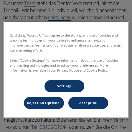
Für unser
Team
steht das Tier im Vordergrund, nicht die
Technik. Wir beraten Sie individuell, welche diagnostischen
und therapeutischen
Leistungen
wirklich sinnvoll sind und
besprechen das geplante Vorgehen und die Prognose
eingehend mit Ihnen. Natürlich haben wir die Möglichkeit
By clicking “Accept All” you agree to the storing and use of cookies and
Ihr Tier stationär zu betreuen. Den Aufenthalt halten wir
tracking technologies on your device to enhance site navigation,
dabei so kurz wie möglich, da unsere Patienten sich
improve the performance of our website, analyse website use, and assist
our marketing efforts.
zuhause sicher am wohlsten fühlen.
Select “Cookie Settings” for more information about the use of cookies
and tracking technologies and to adjust your preferences. More
information is available in our Privacy Notice and Cookie Policy.
Terminsprechstunde
Settings
Unsere Öffnungszeiten finden Sie auf der
Kontaktseite
Reject All Optional
Accept All
Wir führen eine reine Terminsprechstunde, um Wartezeiten
möglichst kurz zu halten. Bitte vereinbaren Sie Ihren Termin
vorab unter
Tel. 08165/61044
oder nutzen Sie die
Online-