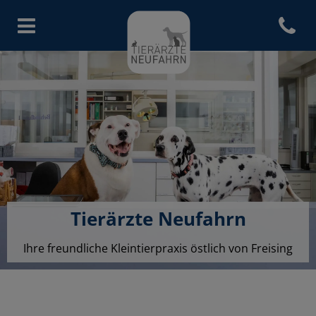
Open co
Homepage Tierärzte Neufahr
Tierärzte Neufahrn
Ihre freundliche Kleintierpraxis östlich von Freising