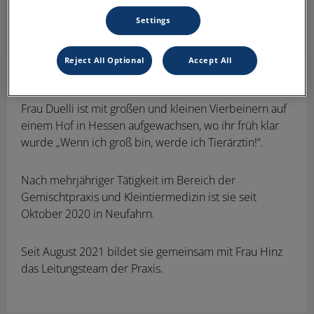
Settings
Reject All Optional
Accept All
Anna Duelli
Standortleitung
Frau Duelli ist mit großen und kleinen Vierbeinern auf
einem Hof in Hessen aufgewachsen, wo ihr früh klar
wurde „Wenn ich groß bin, werde ich Tierärztin!“.
Nach mehrjähriger Tätigkeit im Bereich der
Gemischtpraxis und Kleintiermedizin ist sie seit
Oktober 2020 in Neufahrn.
Seit August 2021 bildet sie gemeinsam mit Frau Hinz
das Leitungsteam der Praxis.