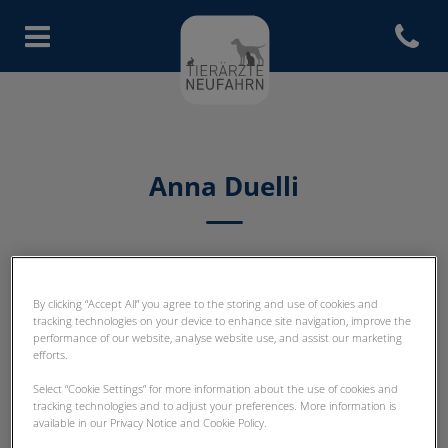
Open con
Homepage Tierärzte Neufahrn
Anna Duelli
TIERARZT-TEAM
By clicking “Accept All” you agree to the storing and use of cookies and
tracking technologies on your device to enhance site navigation, improve the
performance of our website, analyse website use, and assist our marketing
efforts.
Select “Cookie Settings” for more information about the use of cookies and
tracking technologies and to adjust your preferences. More information is
available in our Privacy Notice and Cookie Policy.